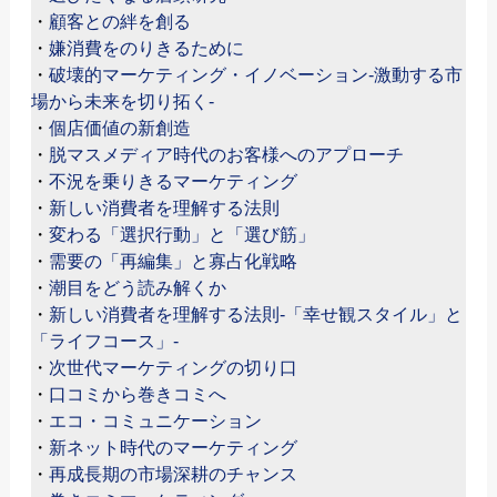
・
顧客との絆を創る
・
嫌消費をのりきるために
・
破壊的マーケティング・イノベーション-激動する市
場から未来を切り拓く-
・
個店価値の新創造
・
脱マスメディア時代のお客様へのアプローチ
・
不況を乗りきるマーケティング
・
新しい消費者を理解する法則
・
変わる「選択行動」と「選び筋」
・
需要の「再編集」と寡占化戦略
・
潮目をどう読み解くか
・
新しい消費者を理解する法則-「幸せ観スタイル」と
「ライフコース」-
・
次世代マーケティングの切り口
・
口コミから巻きコミへ
・
エコ・コミュニケーション
・
新ネット時代のマーケティング
・
再成長期の市場深耕のチャンス