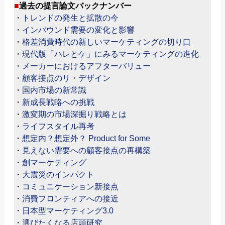
■
過去の提言論文バックナンバー
・
トレンドの発生と拡散の今
・
インバウンド需要の変化と影響
・
格差消費時代の新しいマーケティングの切り口
・
現代版「ハレとケ」にみるマーケティングの進化
・
メーカーにおけるアフターバリュー
・
顧客接点のリ・デザイン
・
国内市場の新常識
・
新成長戦略への挑戦
・
激変期の市場深掘り戦略とは
・
ライフスタイル再考
・
想定内？想定外？ Product for Some
・
見えない需要への顧客接点の再構築
・
創マーケティング
・
大震災のインパクト
・
コミュニケーション新接点
・
消費フロンティアへの接近
・
日本型マーケティング3.0
・
選びたくなる店頭研究